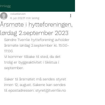
Innlegg
oskarkleven
6. juli 2023
1 min lesing
Årsmøte i hytteforeningen,
lørdag 2.september 2023
Søndre Tverrlie hytteforening avholder 
årsmøte lørdag 2.september kl. 15:00-
17:00. 
Vi kommer tilbake til sted, da det 
trolig er byggeaktivitet i Skistua i 
september.
Saker til årsmøtet må sendes styret 
innen 12, august. Sakene kan sendes 
til epostadressen: styret@tverrlie.no