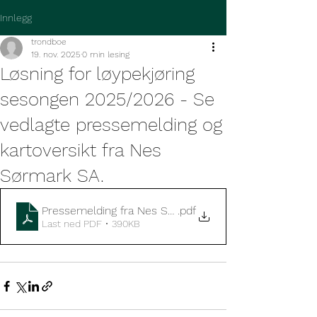
Innlegg
trondboe
19. nov. 2025
0 min lesing
Løsning for løypekjøring
sesongen 2025/2026 - Se
vedlagte pressemelding og
kartoversikt fra Nes
Sørmark SA.
Pressemelding fra Nes Sørmark SA
.pdf
Last ned PDF • 390KB