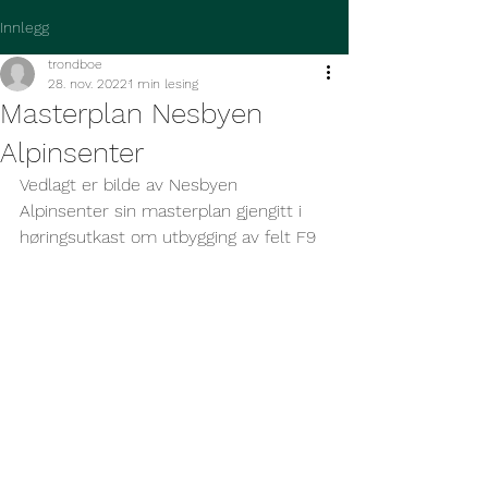
Innlegg
trondboe
28. nov. 2022
1 min lesing
Masterplan Nesbyen
Alpinsenter
Vedlagt er bilde av Nesbyen 
Alpinsenter sin masterplan gjengitt i 
høringsutkast om utbygging av felt F9